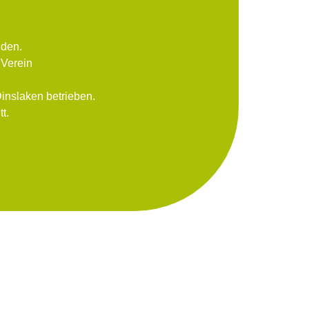
nden.
 Verein
Dinslaken betrieben.
t.